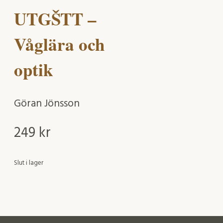
UTGŠTT –
Våglära och
optik
Göran Jönsson
249
kr
Slut i lager