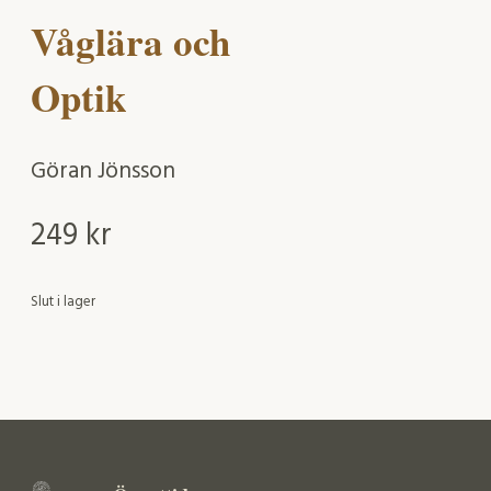
Våglära och
Optik
Göran Jönsson
249
kr
Slut i lager