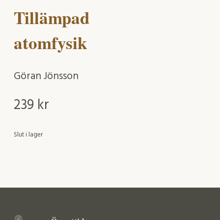
Tillämpad
atomfysik
Göran Jönsson
239
kr
Slut i lager