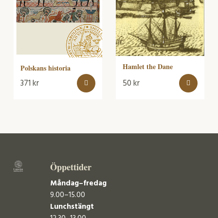
Hamlet the Dane
Polskans historia
371
kr
50
kr
Öppettider
Måndag–fredag
9.00–15.00
Lunchstängt