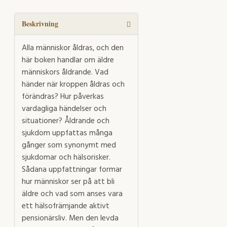
det
att
åldras?
Beskrivning
mängd
Alla människor åldras, och den
här boken handlar om äldre
människors åldrande. Vad
händer när kroppen åldras och
förändras? Hur påverkas
vardagliga händelser och
situationer? Åldrande och
sjukdom uppfattas många
gånger som synonymt med
sjukdomar och hälsorisker.
Sådana uppfattningar formar
hur människor ser på att bli
äldre och vad som anses vara
ett hälsofrämjande aktivt
pensionärsliv. Men den levda