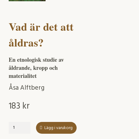
Vad är det att
åldras?
En etnologisk studie av
åldrande, kropp och
materialitet
Åsa Alftberg
183
kr
Vad
Lägg i varukorg
är