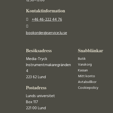
12.30–13.00
Kontaktinformation
+46 46-222 44 76
bookorder@service.lu.se
Besöksadress
Snabblänkar
Media-Tryck
Butik
Varukorg
Instrumentmakaregränden
Kassan
4
Mitt konto
223 62 Lund
Avtalsvillkor
Postadress
Cookiepolicy
Lunds universitet
Box 117
221 00 Lund