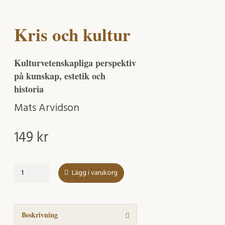
Kris och kultur
Kulturvetenskapliga perspektiv
på kunskap, estetik och
historia
Mats Arvidson
149
kr
Kris
Lägg i varukorg
och
kultur
mängd
Beskrivning