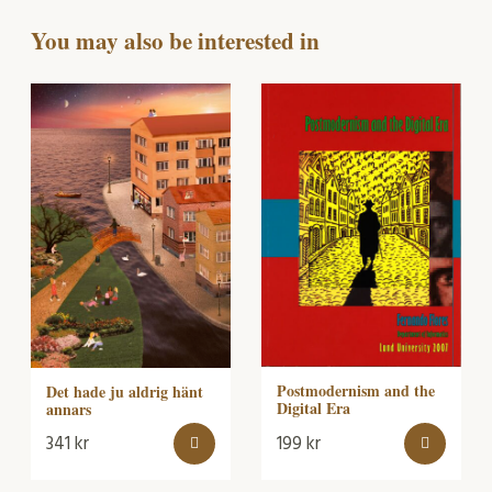
You may also be interested in
Postmodernism and the
Det hade ju aldrig hänt
Digital Era
annars
341
kr
199
kr