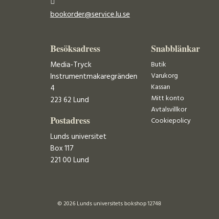
bookorder@service.lu.se
Besöksadress
Snabblänkar
Media-Tryck
Butik
Varukorg
Instrumentmakaregränden
Kassan
4
Mitt konto
223 62 Lund
Avtalsvillkor
Postadress
Cookiepolicy
Lunds universitet
Box 117
221 00 Lund
© 2026 Lunds universitets bokshop 12748