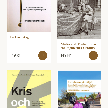
I ett andetag
Media and Mediation in
the Eighteenth Century
149
kr
149
kr