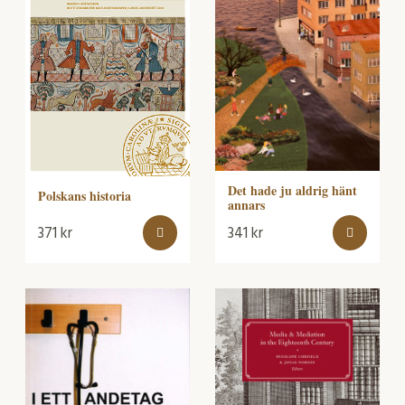
Det hade ju aldrig hänt
Polskans historia
annars
371
kr
341
kr