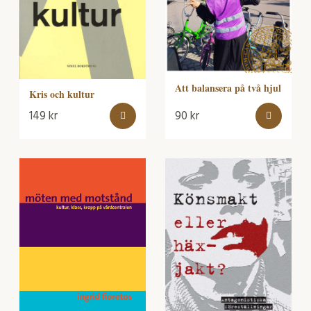
Att balansera på två hjul
Kris och kultur
149
kr
90
kr