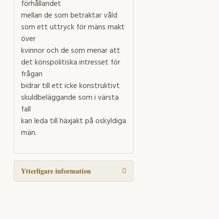
förhållandet
mellan de som betraktar våld
som ett uttryck för mäns makt
över
kvinnor och de som menar att
det könspolitiska intresset för
frågan
bidrar till ett icke konstruktivt
skuldbeläggande som i värsta
fall
kan leda till häxjakt på oskyldiga
män.
Ytterligare information