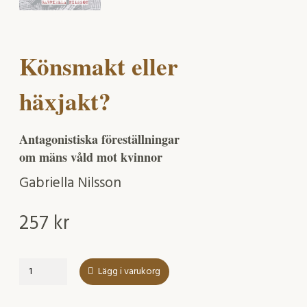
Könsmakt eller
häxjakt?
Antagonistiska föreställningar
om mäns våld mot kvinnor
Gabriella Nilsson
257
kr
Könsmakt
Lägg i varukorg
eller
häxjakt?