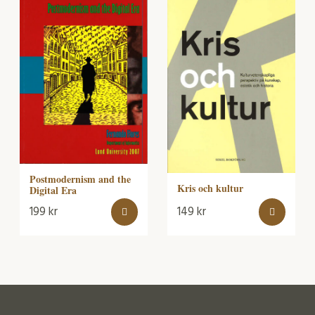
Postmodernism and the
Kris och kultur
Digital Era
199
kr
149
kr