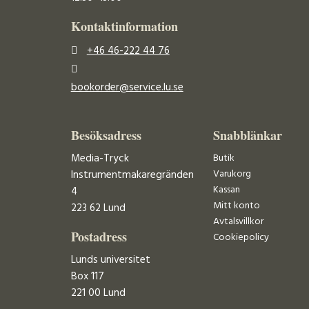
Kontaktinformation
+46 46-222 44 76
bookorder@service.lu.se
Besöksadress
Snabblänkar
Media-Tryck
Butik
Varukorg
Instrumentmakaregränden
Kassan
4
Mitt konto
223 62 Lund
Avtalsvillkor
Postadress
Cookiepolicy
Lunds universitet
Box 117
221 00 Lund