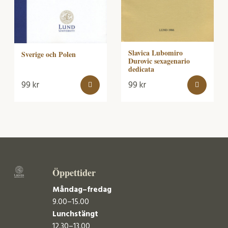
Slavica Lubomiro
Sverige och Polen
Durovic sexagenario
dedicata
99
kr
99
kr
Öppettider
Måndag–fredag
9.00–15.00
Lunchstängt
12.30–13.00