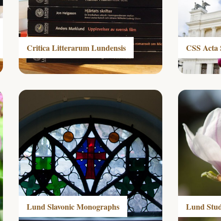
Critica Litterarum Lundensis
CSS Acta 
Lund Slavonic Monographs
Lund Studi