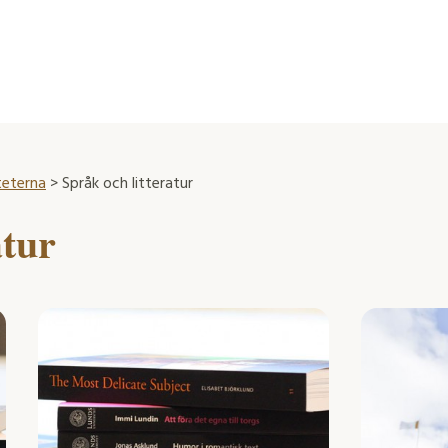
teterna
> Språk och litteratur
atur