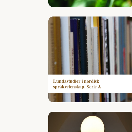
Lundastudier i nordisk
språkvetenskap. Serie A