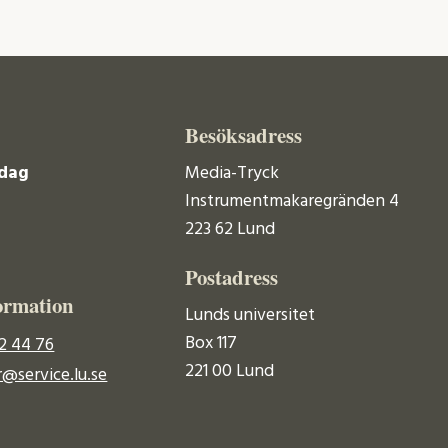
Besöksadress
dag
Media-Tryck
Instrumentmakaregränden 4
223 62 Lund
Postadress
ormation
Lunds universitet
Box 117
2 44 76
221 00 Lund
@service.lu.se