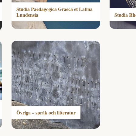
Studia Paedagogica Graeca et Latina
Lundensia
Studia Rh
Övriga – språk och litteratur