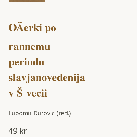
OÄerki po
rannemu
periodu
slavjanovedenija
v Š vecii
Lubomir Durovic (red.)
49
kr