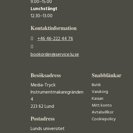
9.00–15.00
Lunchstängt
12.30–13.00
Kontaktinformation
+46 46-222 44 76
bookorder@service.lu.se
Besöksadress
Snabblänkar
Media-Tryck
Butik
Varukorg
Instrumentmakaregränden
Kassan
4
Mitt konto
223 62 Lund
Avtalsvillkor
Postadress
Cookiepolicy
Lunds universitet