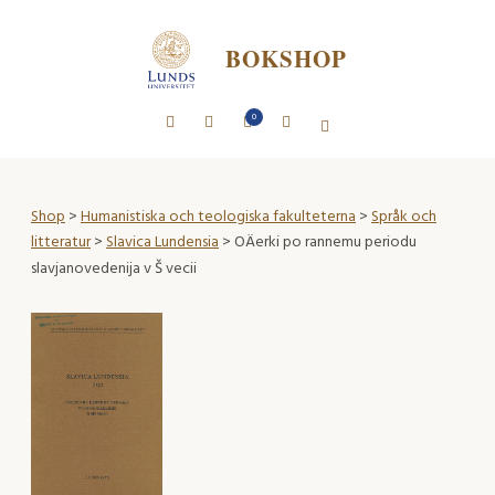
BOKSHOP
0
Shop
>
Humanistiska och teologiska fakulteterna
>
Språk och
litteratur
>
Slavica Lundensia
> OÄerki po rannemu periodu
slavjanovedenija v Š vecii