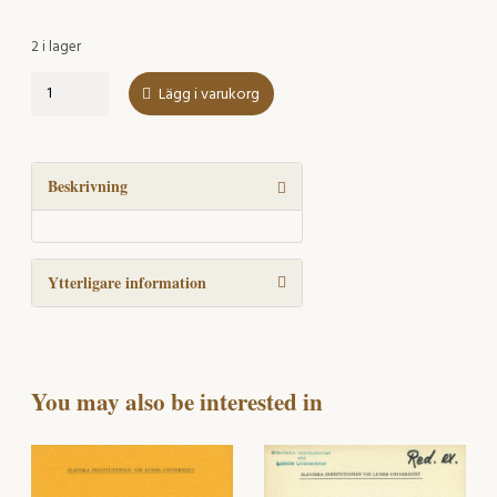
2 i lager
OÄerki
Lägg i varukorg
po
rannemu
periodu
Beskrivning
slavjanovedenija
v
Š vecii
mängd
Ytterligare information
You may also be interested in