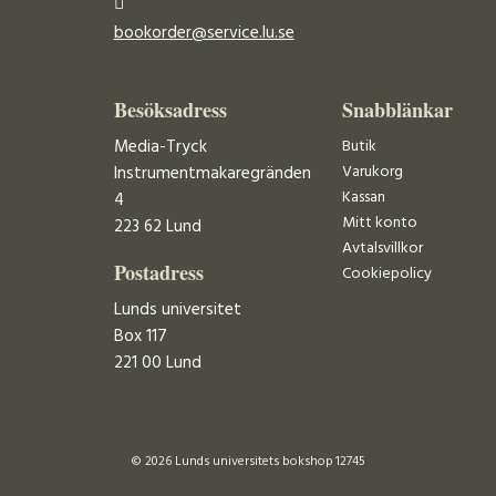
bookorder@service.lu.se
Besöksadress
Snabblänkar
Media-Tryck
Butik
Varukorg
Instrumentmakaregränden
Kassan
4
Mitt konto
223 62 Lund
Avtalsvillkor
Postadress
Cookiepolicy
Lunds universitet
Box 117
221 00 Lund
© 2026 Lunds universitets bokshop 12745