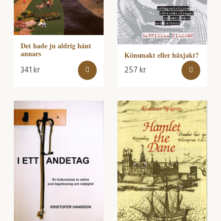
Det hade ju aldrig hänt
annars
Könsmakt eller häxjakt?
341
kr
257
kr