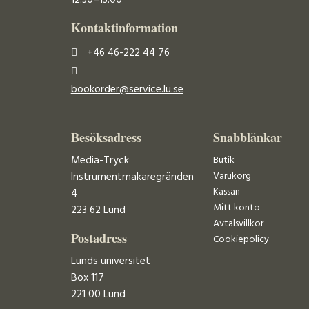
12.30–13.00
Kontaktinformation
+46 46-222 44 76
bookorder@service.lu.se
Besöksadress
Snabblänkar
Media-Tryck
Butik
Varukorg
Instrumentmakaregränden
Kassan
4
Mitt konto
223 62 Lund
Avtalsvillkor
Postadress
Cookiepolicy
Lunds universitet
Box 117
221 00 Lund