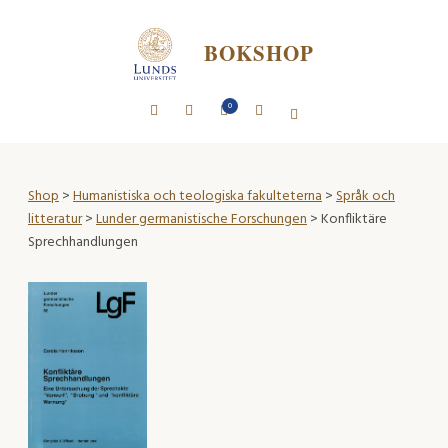
BOKSHOP
0
Shop
>
Humanistiska och teologiska fakulteterna
>
Språk och
litteratur
>
Lunder germanistische Forschungen
> Konfliktäre
Sprechhandlungen