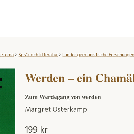
teterna
>
Språk och litteratur
>
Lunder germanistische Forschunge
Werden – ein Chamäl
Zum Werdegang von werden
Margret Osterkamp
199
kr