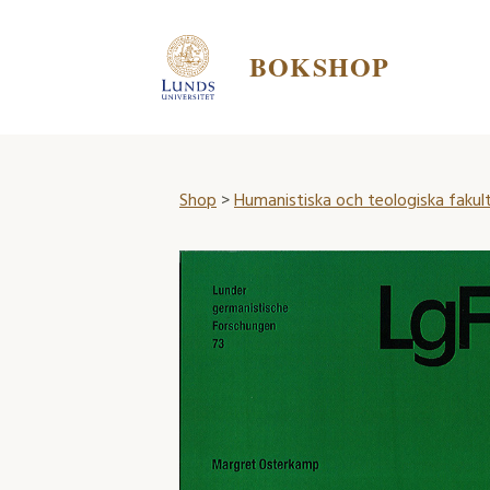
BOKSHOP
Shop
>
Humanistiska och teologiska fakul