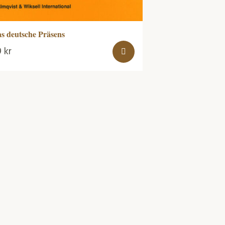
s deutsche Präsens
9
kr