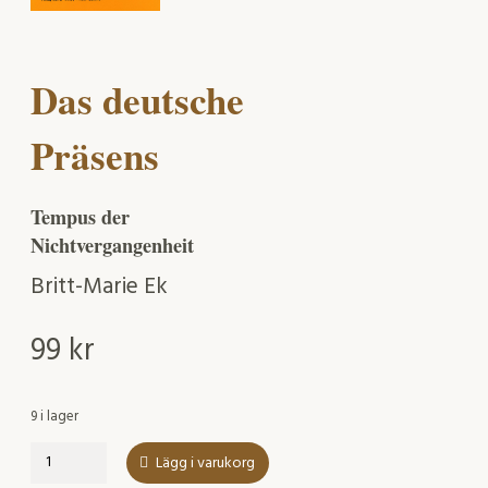
Das deutsche
Präsens
Tempus der
Nichtvergangenheit
Britt-Marie Ek
99
kr
9 i lager
Das
Lägg i varukorg
deutsche