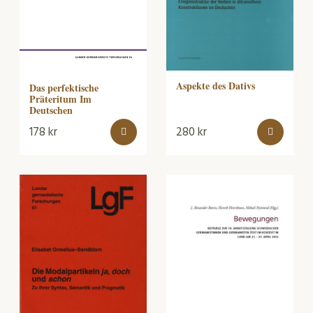
Aspekte des Dativs
Das perfektische
Präteritum Im
Deutschen
178
kr
280
kr