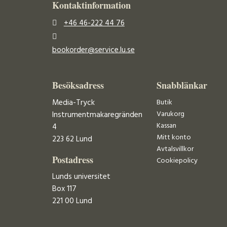
Kontaktinformation
+46 46-222 44 76
bookorder@service.lu.se
Besöksadress
Snabblänkar
Media-Tryck
Butik
Varukorg
Instrumentmakaregränden
Kassan
4
Mitt konto
223 62 Lund
Avtalsvillkor
Postadress
Cookiepolicy
Lunds universitet
Box 117
221 00 Lund