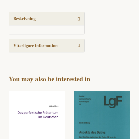
Präsens
mängd
Beskrivning
Ytterligare information
You may also be interested in