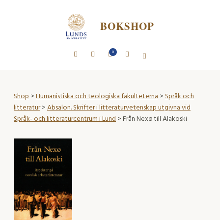
BOKSHOP
0
Shop
>
Humanistiska och teologiska fakulteterna
>
Språk och
litteratur
>
Absalon. Skrifter i litteraturvetenskap utgivna vid
Språk- och litteraturcentrum i Lund
> Från Nexø till Alakoski