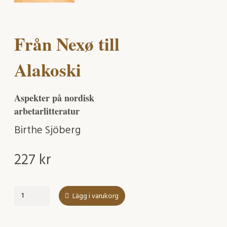
Från Nexø till
Alakoski
Aspekter på nordisk
arbetarlitteratur
Birthe Sjöberg
227
kr
Från
Lägg i varukorg
Nexø
till
Alakoski