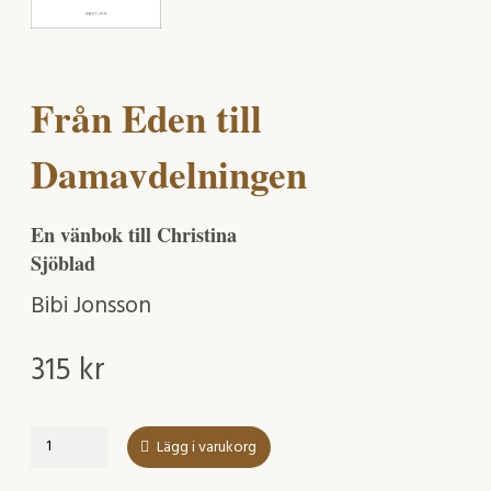
Från Eden till
Damavdelningen
En vänbok till Christina
Sjöblad
Bibi Jonsson
315
kr
Från
Lägg i varukorg
Eden
till