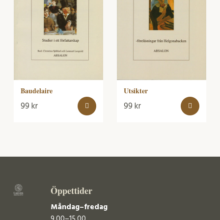
Baudelaire
Utsikter
99
kr
99
kr
Öppettider
Måndag–fredag
9.00–15.00