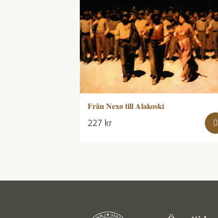
Från Nexø till Alakoski
227
kr