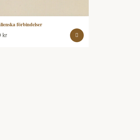
alienska förbindelser
9
kr