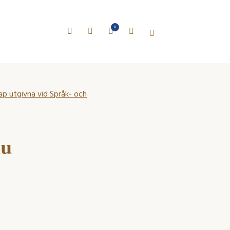
0
kap utgivna vid Språk- och
nu