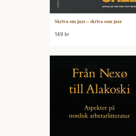
Skriva om jazz – skriva som jazz
149
kr