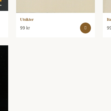
It
Utsikter
99
kr
9