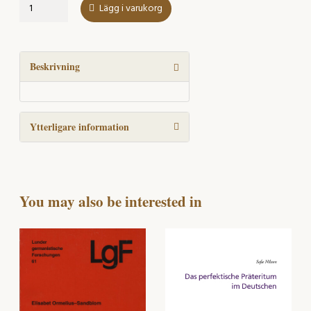
Aspekte
Lägg i varukorg
des
Dativs
mängd
Beskrivning
Ytterligare information
You may also be interested in