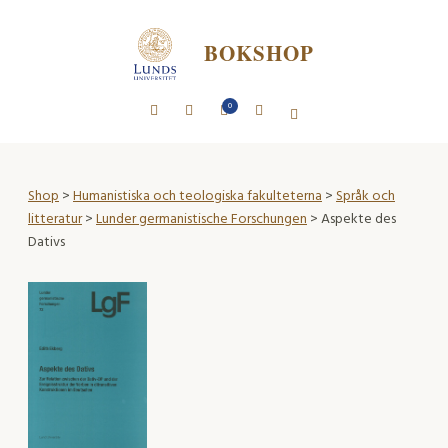
BOKSHOP
0
Shop
>
Humanistiska och teologiska fakulteterna
>
Språk och
litteratur
>
Lunder germanistische Forschungen
> Aspekte des
Dativs