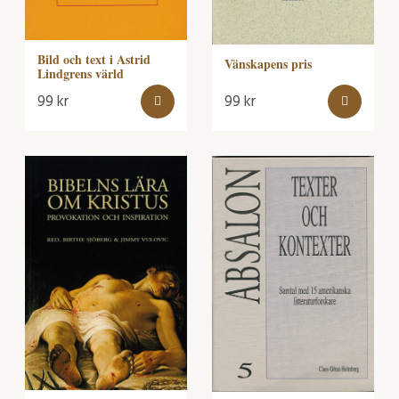
Bild och text i Astrid
Vänskapens pris
Lindgrens värld
99
kr
99
kr