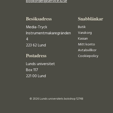
bookorder@service.lu.se
Besöksadress
Snabblänkar
Media-Tryck
Butik
Varukorg
Instrumentmakaregränden
Kassan
4
Mitt konto
223 62 Lund
Avtalsvillkor
Postadress
Cookiepolicy
Lunds universitet
Box 117
221 00 Lund
© 2026 Lunds universitets bokshop 12748