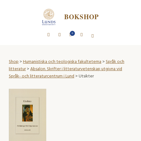
BOKSHOP
0
Shop
>
Humanistiska och teologiska fakulteterna
>
Språk och
litteratur
>
Absalon. Skrifter i litteraturvetenskap utgivna vid
Språk- och litteraturcentrum i Lund
> Utsikter