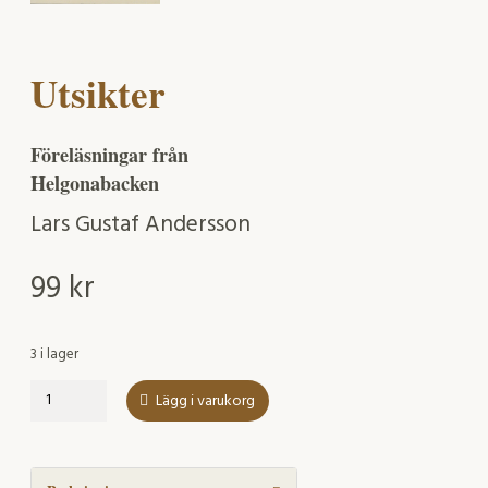
Utsikter
Föreläsningar från
Helgonabacken
Lars Gustaf Andersson
99
kr
3 i lager
Utsikter
Lägg i varukorg
mängd