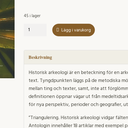
45 i lager
Triangulering
Lägg i varukorg
mängd
Beskrivning
Historisk arkeologi är en beteckning för en a
text. Tyngdpunkten läggs på de metodiska möj
mellan ting och texter, samt, inte att förglöm
definitionen öppnar vägar ut från medeltidsa
för nya perspektiv, perioder och geografier, ut
”Triangulering. Historisk arkeologi vidgar fälten
Antologin innehåller 18 artiklar med exempel p