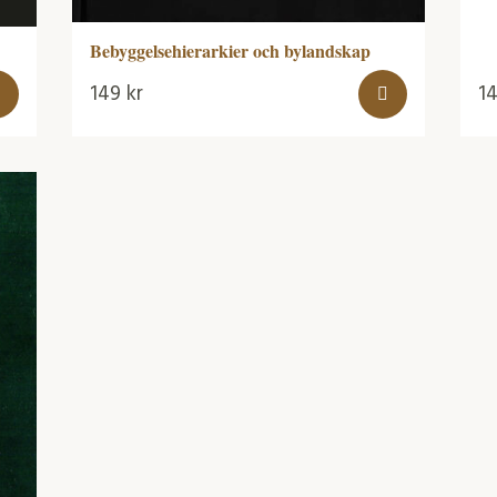
Bebyggelsehierarkier och bylandskap
149
kr
1