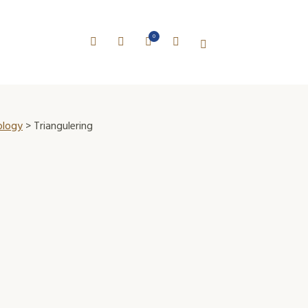
0
ology
> Triangulering