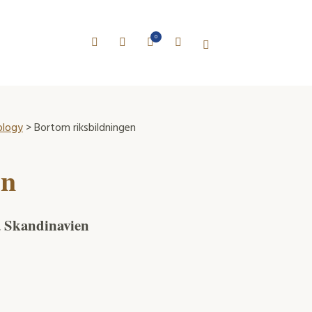
0
ology
> Bortom riksbildningen
en
a Skandinavien