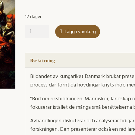
12 i lager
Bortom
Lägg i varukorg
riksbildningen
mängd
Beskrivning
Bildandet av kungariket Danmark brukar presen
process där forntida hövdingar knyts ihop me
”Bortom riksbildningen. Människor, landskap 
fokuserar istället de många små berättelserna
Avhandlingen diskuterar och analyserar tidigar
forskningen. Den presenterar också en rad lan