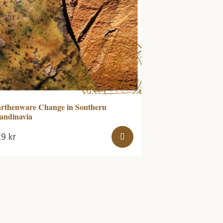
rthenware Change in Southern
andinavia
29
kr