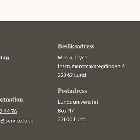
Besöksadress
dag
Media-Tryck
Instrumentmakaregränden 4
223 62 Lund
Postadress
ormation
Lunds universitet
Box 117
2 44 76
221 00 Lund
@service.lu.se