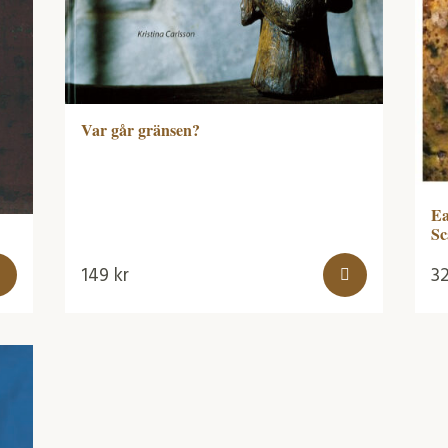
Var går gränsen?
Ea
Sc
149
kr
3