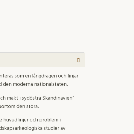
teras som en långdragen och linjär
d den moderna nationalstaten.
och makt i sydöstra Skandinavien”
 bortom den stora.
e huvudlinjer och problem i
dskapsarkeologiska studier av