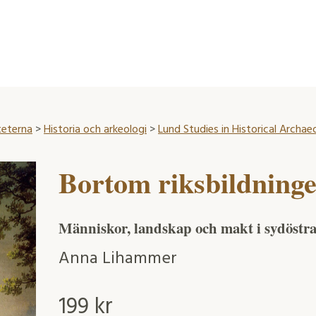
teterna
>
Historia och arkeologi
>
Lund Studies in Historical Archae
Bortom riksbildning
Människor, landskap och makt i sydöstr
Anna Lihammer
199
kr