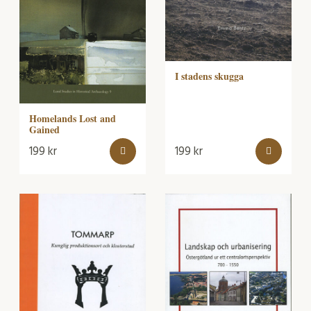
I stadens skugga
Homelands Lost and
Gained
199
kr
199
kr