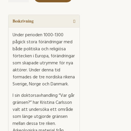
går
gränsen?
mängd
Beskrivning
Under perioden 1000-1300
pågick stora förändringar med
både politiska och religiösa
förtecken i Europa, förändringar
som skapade utrymme för nya
aktörer. Under denna tid
formades de tre nordiska rikena
Sverige, Norge och Danmark.
I sin doktorsavhandling ”Var går
gränsen?” har Kristina Carlsson
valt att undersöka ett område
som länge utgjorde gränsen
mellan dessa tre riken.
Arkeologiska material från