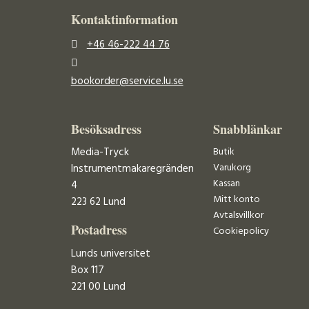
Kontaktinformation
+46 46-222 44 76
bookorder@service.lu.se
Besöksadress
Snabblänkar
Media-Tryck
Butik
Varukorg
Instrumentmakaregränden
Kassan
4
Mitt konto
223 62 Lund
Avtalsvillkor
Postadress
Cookiepolicy
Lunds universitet
Box 117
221 00 Lund