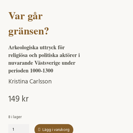
Var går
gränsen?
Arkeologiska uttryck för
religiösa och politiska aktörer i
nuvarande Västsverige under
perioden 1000-1300
Kristina Carlsson
149
kr
8 i lager
Var
Lägg i varukorg