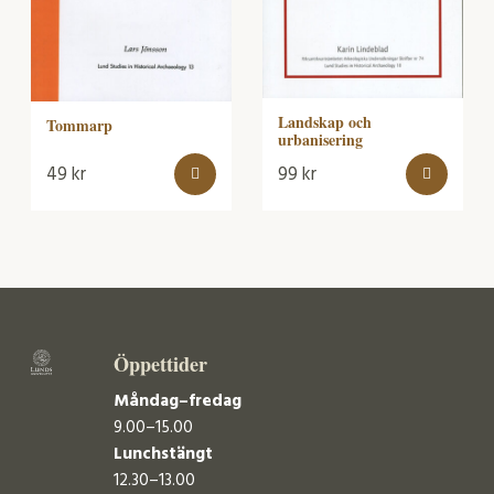
Landskap och
Tommarp
urbanisering
49
kr
99
kr
Öppettider
Måndag–fredag
9.00–15.00
Lunchstängt
12.30–13.00