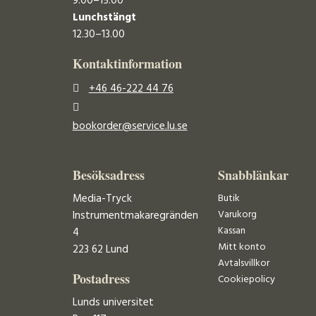
9.00–15.00
Lunchstängt
12.30–13.00
Kontaktinformation
+46 46-222 44 76
bookorder@service.lu.se
Besöksadress
Snabblänkar
Media-Tryck
Butik
Varukorg
Instrumentmakaregränden
Kassan
4
Mitt konto
223 62 Lund
Avtalsvillkor
Postadress
Cookiepolicy
Lunds universitet