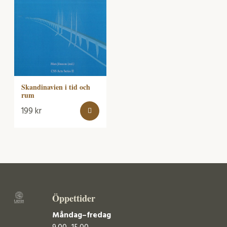
Skandinavien i tid och
rum
199
kr
Öppettider
Måndag–fredag