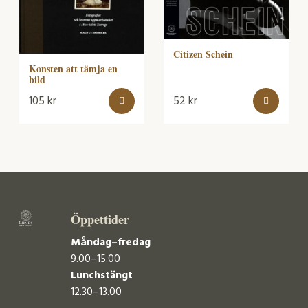
Citizen Schein
Konsten att tämja en
bild
105
kr
52
kr
Öppettider
Måndag–fredag
9.00–15.00
Lunchstängt
12.30–13.00