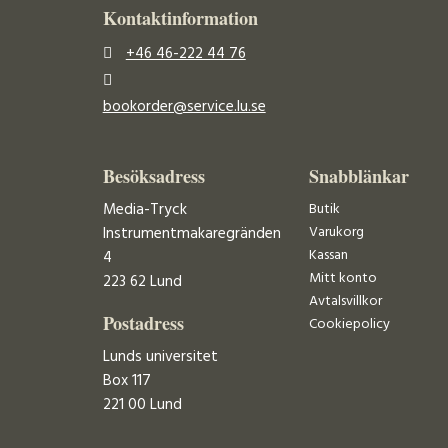
Kontaktinformation
+46 46-222 44 76
bookorder@service.lu.se
Besöksadress
Snabblänkar
Media-Tryck
Butik
Varukorg
Instrumentmakaregränden
Kassan
4
Mitt konto
223 62 Lund
Avtalsvillkor
Postadress
Cookiepolicy
Lunds universitet
Box 117
221 00 Lund