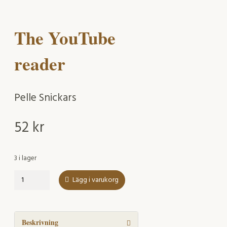
The YouTube
reader
Pelle Snickars
52
kr
3 i lager
The
Lägg i varukorg
YouTube
reader
mängd
Beskrivning