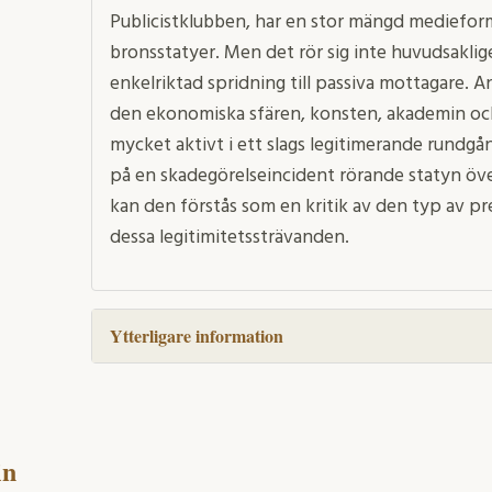
Publicistklubben, har en stor mängd medieformer
bronsstatyer. Men det rör sig inte huvudsakl
enkelriktad spridning till passiva mottagare. A
den ekonomiska sfären, konsten, akademin och
mycket aktivt i ett slags legitimerande rundgån
på en skadegörelseincident rörande statyn öve
kan den förstås som en kritik av den typ av pr
dessa legitimitetssträvanden.
Ytterligare information
in