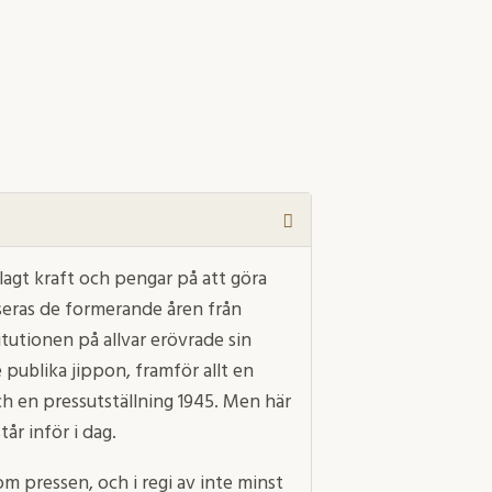
agt kraft och pengar på att göra
useras de formerande åren från
titutionen på allvar erövrade sin
e publika jippon, framför allt en
ch en pressutställning 1945. Men här
tår inför i dag.
m pressen, och i regi av inte minst