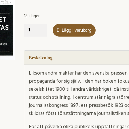
18 i lager
Attentatet
Lägg i varukorg
mot
Hiertas
minne
mängd
Beskrivning
Liksom andra makter har den svenska pressen l
propaganda för sig själv. I den här boken fok
sekelskiftet 1900 till andra världskriget, då ins
status och ställning. I centrum står några störr
journalistkongress 1897, ett pressbesök 1923 o
skildras först förutsättningarna journalistiken s
För att påverka olika publikers uppfattningar o