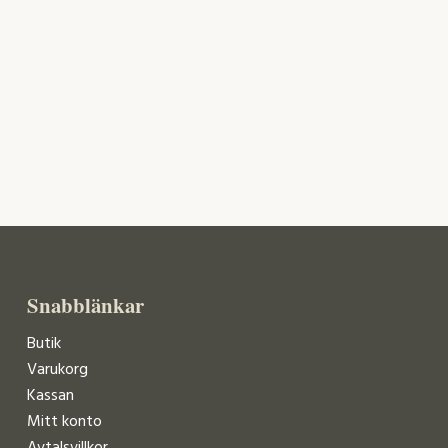
Snabblänkar
Butik
Varukorg
Kassan
Mitt konto
Avtalsvillkor