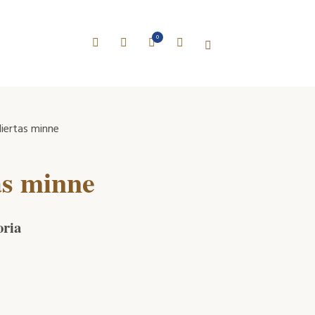
0
iertas minne
as minne
oria