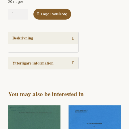
20 i lager
The
Lägg i varukorg
Search
for
the
Modern
Beskrivning
Identity
mängd
Ytterligare information
You may also be interested in