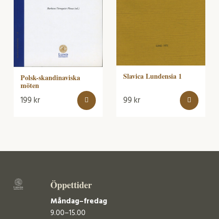
Slavica Lundensia 1
Polsk-skandinaviska
möten
199
kr
99
kr
Öppettider
Måndag–fredag
9.00–15.00