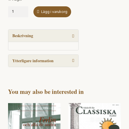
Teori
Lägg i varukorg
och
pedagogik
i
litteratur-
Beskrivning
och
mediestudier
mängd
Ytterligare information
You may also be interested in