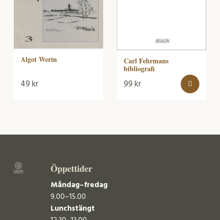
Algot Werin
Carl Fehrmans
bibliografi
49
kr
99
kr
Öppettider
Måndag–fredag
9.00–15.00
Lunchstängt