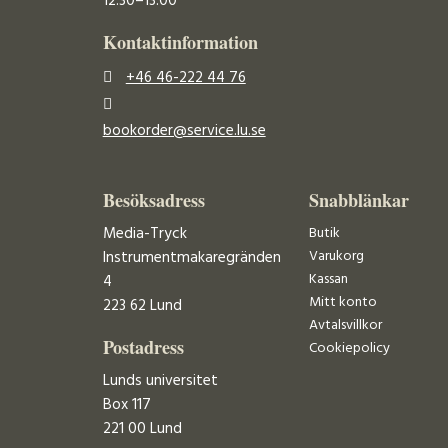
12.30–13.00
Kontaktinformation
+46 46-222 44 76
bookorder@service.lu.se
Besöksadress
Snabblänkar
Media-Tryck
Butik
Varukorg
Instrumentmakaregränden
Kassan
4
Mitt konto
223 62 Lund
Avtalsvillkor
Postadress
Cookiepolicy
Lunds universitet
Box 117
221 00 Lund