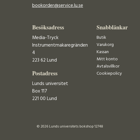
bookorder@service.lu.se
Besöksadress
Snabblänkar
Media-Tryck
Butik
Varukorg
Instrumentmakaregränden
Kassan
4
Mitt konto
223 62 Lund
Avtalsvillkor
Postadress
Cookiepolicy
Lunds universitet
Box 117
221 00 Lund
© 2026 Lunds universitets bokshop 12748