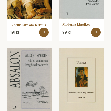
Moderna klassiker
Bibelns lära om Kristus
191
kr
99
kr