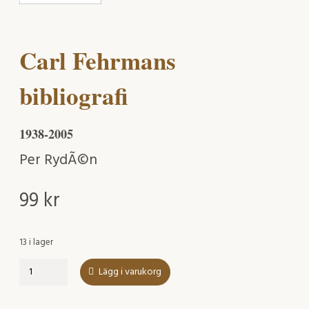
Carl Fehrmans
bibliografi
1938-2005
Per RydÃ©n
99
kr
13 i lager
Carl
Lägg i varukorg
Fehrmans
bibliografi