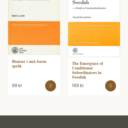
Bisatser i små barns
The Emergence of
språk
Conditional
Subordinators in
Swedish
99
kr
149
kr