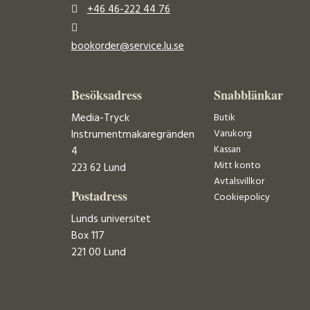
+46 46-222 44 76
bookorder@service.lu.se
Besöksadress
Snabblänkar
Media-Tryck
Butik
Varukorg
Instrumentmakaregränden
Kassan
4
Mitt konto
223 62 Lund
Avtalsvillkor
Postadress
Cookiepolicy
Lunds universitet
Box 117
221 00 Lund