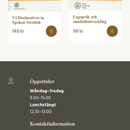
Lagspråk och
V1 Declaratives in
samhällsutveckling
Spoken Swedish
149
kr
99
kr
Öppettider
Måndag–fredag
9.00–15.00
Lunchstängt
12.30–13.00
Kontaktinformation