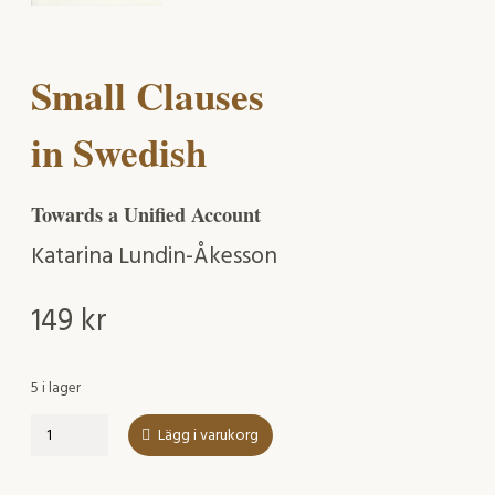
Small Clauses
in Swedish
Towards a Unified Account
Katarina Lundin-Åkesson
149
kr
5 i lager
Small
Lägg i varukorg
Clauses
in