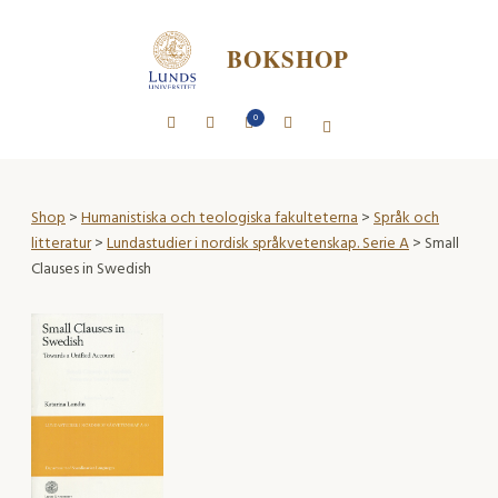
BOKSHOP
0
Shop
>
Humanistiska och teologiska fakulteterna
>
Språk och
litteratur
>
Lundastudier i nordisk språkvetenskap. Serie A
> Small
Clauses in Swedish