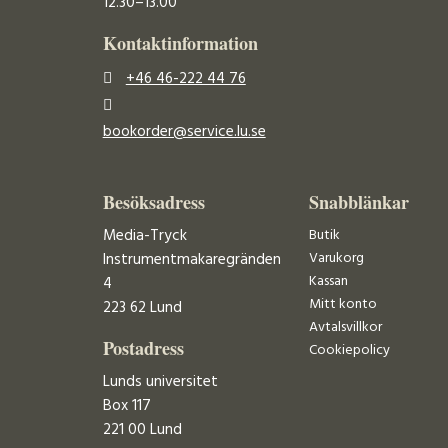
12.30–13.00
Kontaktinformation
+46 46-222 44 76
bookorder@service.lu.se
Besöksadress
Snabblänkar
Media-Tryck
Butik
Varukorg
Instrumentmakaregränden
Kassan
4
Mitt konto
223 62 Lund
Avtalsvillkor
Postadress
Cookiepolicy
Lunds universitet
Box 117
221 00 Lund