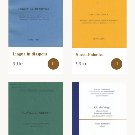
Lingua in diaspora
Sueco-Polonica
99
kr
99
kr