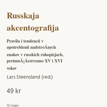
Russkaja
akcentografija
Pravila i tendencii v
upotreblenii nadstroÄnych
znakov v russkich rukopisjach,
preimuÅ¡Äestvenno XV i XVI
vekov
Lars Steensland (red.)
49
kr
10 i lager