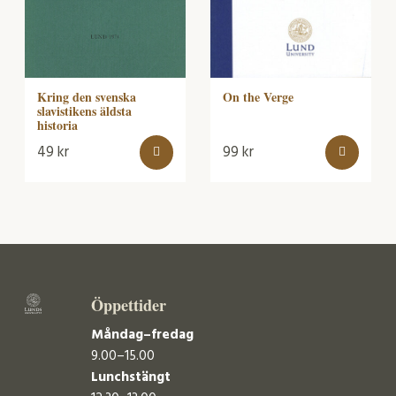
On the Verge
Kring den svenska
slavistikens äldsta
historia
49
kr
99
kr
Öppettider
Måndag–fredag
9.00–15.00
Lunchstängt