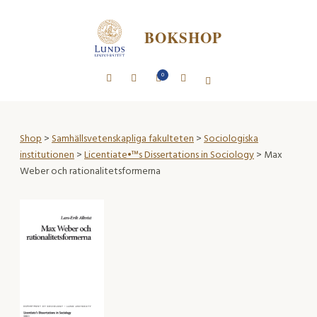
BOKSHOP
0
Shop
>
Samhällsvetenskapliga fakulteten
>
Sociologiska
institutionen
>
Licentiate•™s Dissertations in Sociology
> Max
Weber och rationalitetsformerna