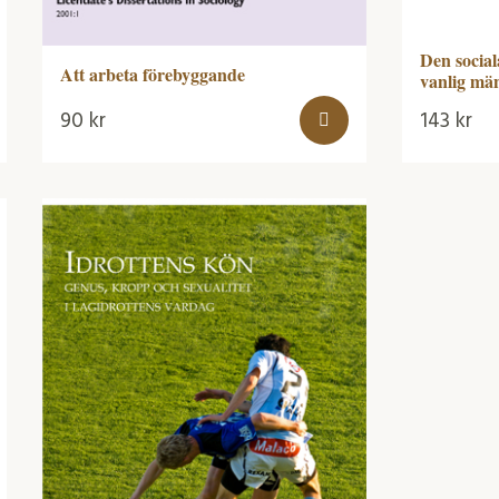
Den social
Att arbeta förebyggande
vanlig mä
90
kr
143
kr