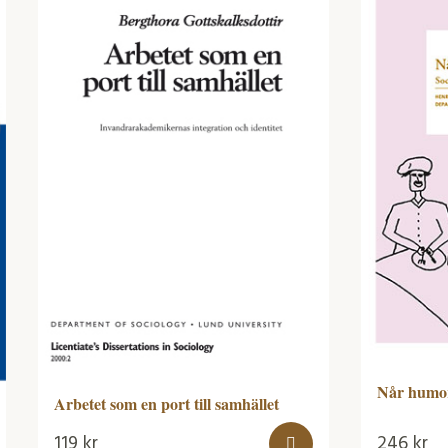
Når humor,
Arbetet som en port till samhället
119
kr
246
kr