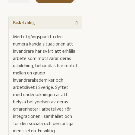
som
en
port
till
Beskrivning
samhället
mängd
Med utgångspunkt i den
numera kända situationen att
invandrare har svårt att erhålla
arbete som motsvarar deras
utbildning, behandlas här mötet
mellan en grupp
invandrarakademiker och
arbetslivet i Sverige. Syftet
med undersökningen är att
belysa betydelsen av deras
erfarenheter i arbetslivet för
integrationen i samhället och
för den sociala och personliga
identiteten. En viktig