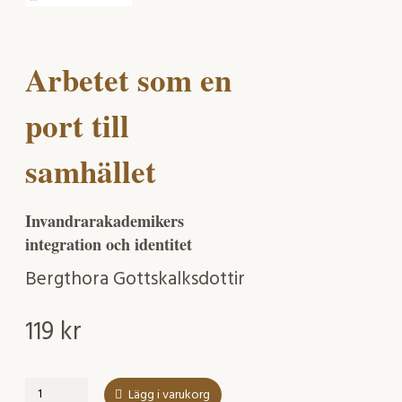
Arbetet som en
port till
samhället
Invandrarakademikers
integration och identitet
Bergthora Gottskalksdottir
119
kr
Arbetet
Lägg i varukorg