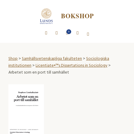
BOKSHOP
0
Shop
>
Samhällsvetenskapliga fakulteten
>
Sociologiska
institutionen
>
Licentiate•™s Dissertations in Sociology
>
Arbetet som en port till samhället