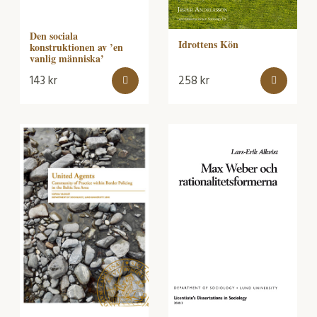
Den sociala
Idrottens Kön
konstruktionen av ’en
vanlig människa’
143
kr
258
kr