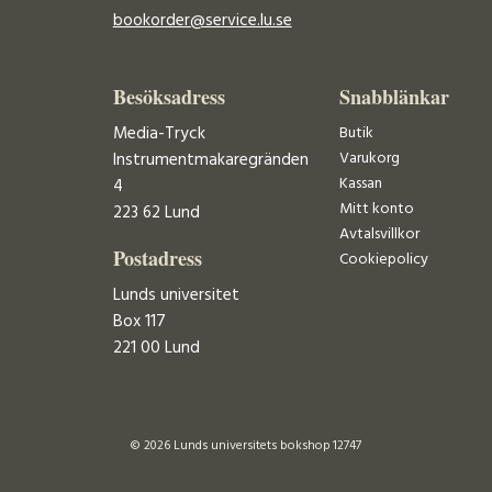
bookorder@service.lu.se
Besöksadress
Snabblänkar
Media-Tryck
Butik
Varukorg
Instrumentmakaregränden
Kassan
4
Mitt konto
223 62 Lund
Avtalsvillkor
Postadress
Cookiepolicy
Lunds universitet
Box 117
221 00 Lund
© 2026 Lunds universitets bokshop 12747