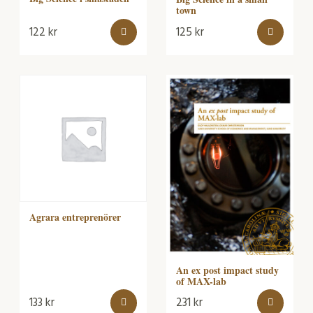
town
122
kr
125
kr
Agrara entreprenörer
An ex post impact study
of MAX-lab
133
kr
231
kr