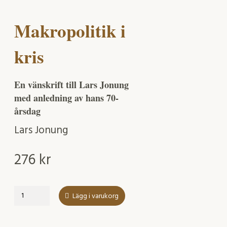
Makropolitik i
kris
En vänskrift till Lars Jonung
med anledning av hans 70-
årsdag
Lars Jonung
276
kr
Makropolitik
Lägg i varukorg
i
kris
mängd