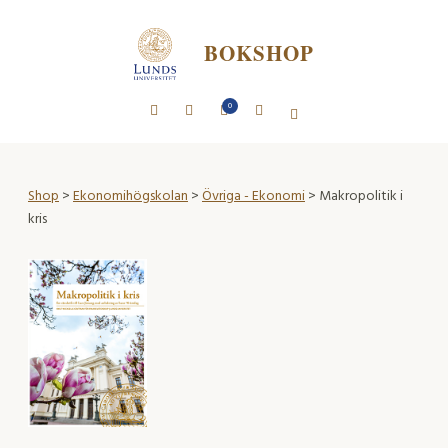
BOKSHOP
0
Shop
>
Ekonomihögskolan
>
Övriga - Ekonomi
> Makropolitik i
kris