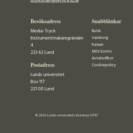
bookorder@service.lu.se
Besöksadress
Snabblänkar
Media-Tryck
Butik
Varukorg
Instrumentmakaregränden
Kassan
4
Mitt konto
223 62 Lund
Avtalsvillkor
Postadress
Cookiepolicy
Lunds universitet
Box 117
221 00 Lund
© 2026 Lunds universitets bokshop 12747