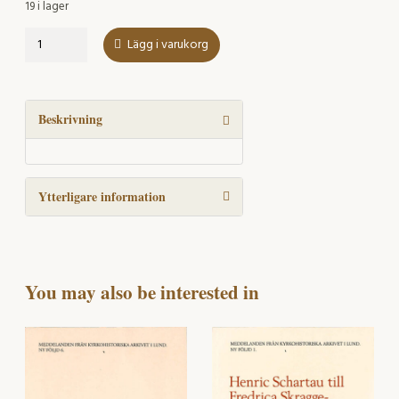
19 i lager
LUKA
Lägg i varukorg
27
om
Kyrklig
sed
Beskrivning
2002
mängd
Ytterligare information
You may also be interested in