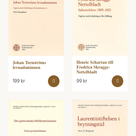
Henric Schartau till
Johan Ternströms
Fredrica Skragge-
levnadsminnen
Nettelbladt
199
kr
99
kr