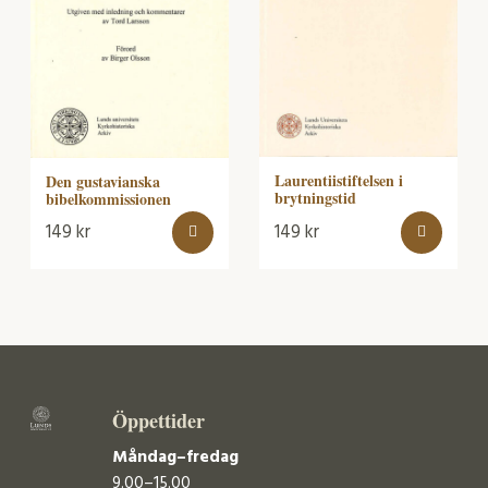
Laurentiistiftelsen i
Den gustavianska
brytningstid
bibelkommissionen
149
kr
149
kr
Öppettider
Måndag–fredag
9.00–15.00