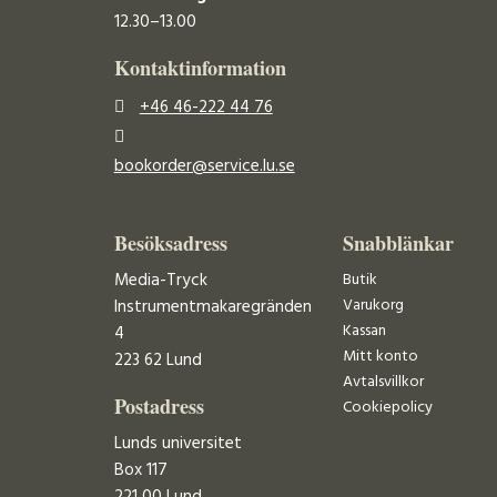
12.30–13.00
Kontaktinformation
+46 46-222 44 76
bookorder@service.lu.se
Besöksadress
Snabblänkar
Media-Tryck
Butik
Varukorg
Instrumentmakaregränden
Kassan
4
Mitt konto
223 62 Lund
Avtalsvillkor
Postadress
Cookiepolicy
Lunds universitet
Box 117
221 00 Lund