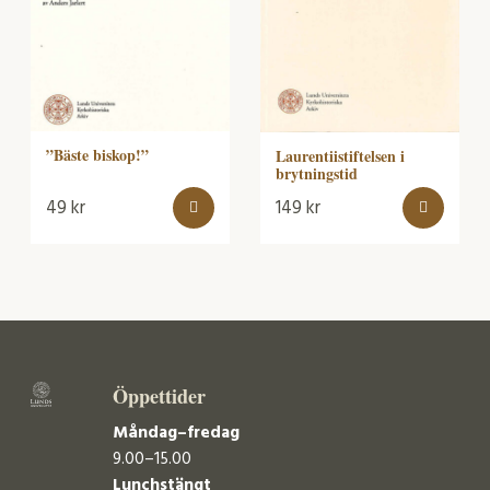
”Bäste biskop!”
Laurentiistiftelsen i
brytningstid
49
kr
149
kr
Öppettider
Måndag–fredag
9.00–15.00
Lunchstängt