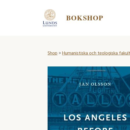
BOKSHOP
Shop
>
Humanistiska och teologiska fakul