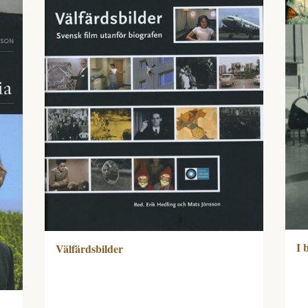
I 
Välfärdsbilder