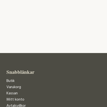
Snabblänkar
Butik
Varukorg
Kassan
Mitt konto
Avtalsvillkor