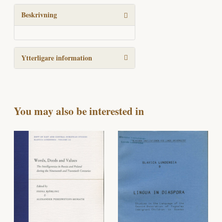
interim
mängd
Beskrivning
Ytterligare information
You may also be interested in