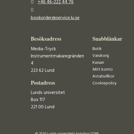
+46 46-222 44 76
bookorder@service.lu.se
Besöksadress
Snabblänkar
Media-Tryck
Butik
Varukorg
Instrumentmakaregränden
Kassan
4
Mitt konto
223 62 Lund
Avtalsvillkor
Postadress
Cookiepolicy
Lunds universitet
Box 117
221 00 Lund
© 2026 Lunds universitets bokshop 12748