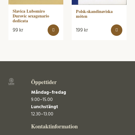
Slavica Lubomiro
Polsk-skandinaviska
Durovic sexagenario
möten
dedicata
99
kr
199
kr
Öppettider
Måndag–fredag
9.00–15.00
Lunchstängt
12.30–13.00
Kontaktinformation