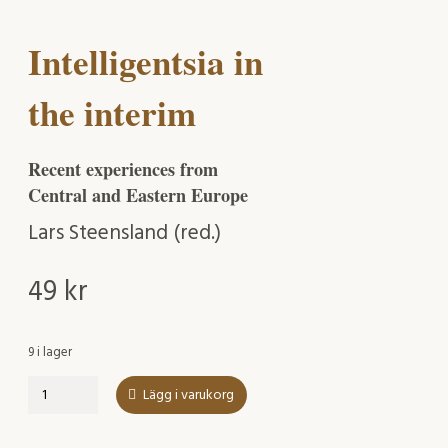
Intelligentsia in
the interim
Recent experiences from
Central and Eastern Europe
Lars Steensland (red.)
49
kr
9 i lager
Intelligentsia
Lägg i varukorg
in
the