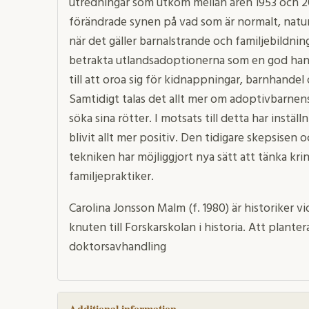
utredningar som utkom mellan åren 1953 och 20
förändrade synen på vad som är normalt, naturl
när det gäller barnalstrande och familjebildnin
betrakta utlandsadoptionerna som en god hand
till att oroa sig för kidnappningar, barnhandel
Samtidigt talas det allt mer om adoptivbarnen
söka sina rötter. I motsats till detta har instäl
blivit allt mer positiv. Den tidigare skepsisen
tekniken har möjliggjort nya sätt att tänka kr
familjepraktiker.
Carolina Jonsson Malm (f. 1980) är historiker 
knuten till Forskarskolan i historia. Att plante
doktorsavhandling
Additional information