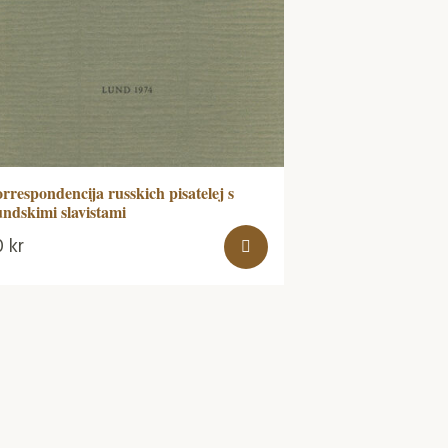
rrespondencija russkich pisatelej s
ndskimi slavistami
0
kr