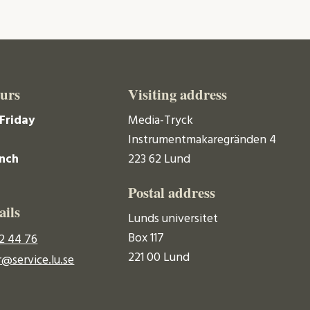
urs
Visiting address
Friday
Media-Tryck
Instrumentmakaregränden 4
unch
223 62 Lund
Postal address
ails
Lunds universitet
Box 117
2 44 76
221 00 Lund
@service.lu.se