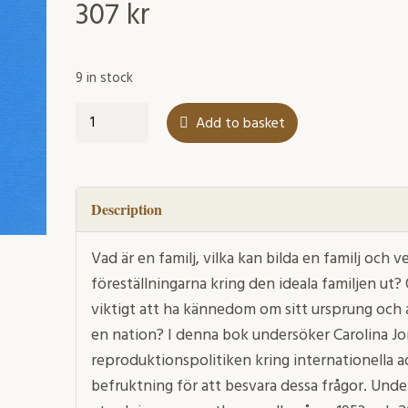
307
kr
9 in stock
Att
Add to basket
plantera
ett
barn
quantity
Description
Vad är en familj, vilka kan bilda en familj och
föreställningarna kring den ideala familjen ut?
viktigt att ha kännedom om sitt ursprung och att
en nation? I denna bok undersöker Carolina 
reproduktionspolitiken kring internationella 
befruktning för att besvara dessa frågor. Und