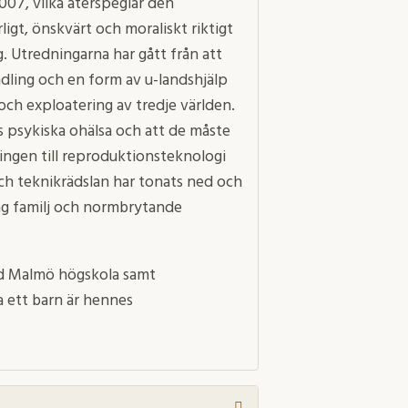
07, vilka återspeglar den
igt, önskvärt och moraliskt riktigt
g. Utredningarna har gått från att
ling och en form av u-landshjälp
 och exploatering av tredje världen.
s psykiska ohälsa och att de måste
lningen till reproduktionsteknologi
 och teknikrädslan har tonats ned och
ing familj och normbrytande
vid Malmö högskola samt
ra ett barn är hennes