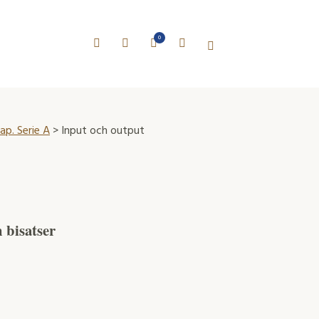
0
ap. Serie A
> Input och output
 bisatser