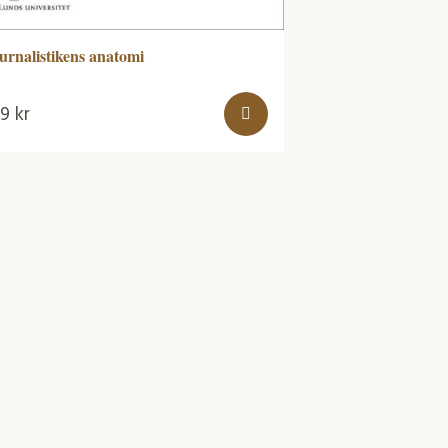
urnalistikens anatomi
99
kr