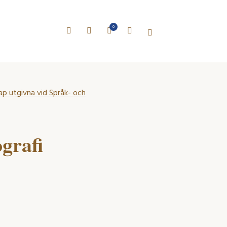
0
kap utgivna vid Språk- och
ografi