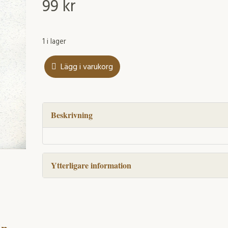
99
kr
1 i lager
Lägg i varukorg
Staffan
Björcks
bibliografi
mängd
Beskrivning
Ytterligare information
in