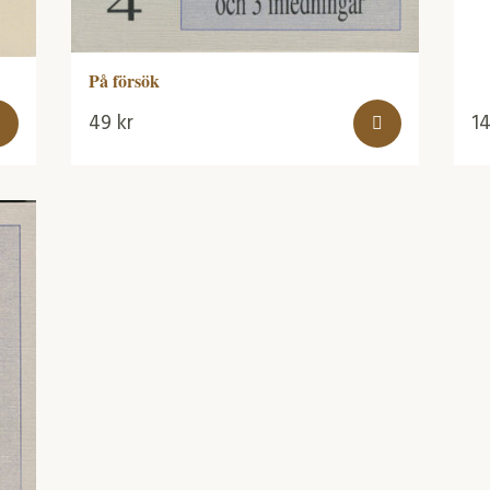
På försök
49
kr
1