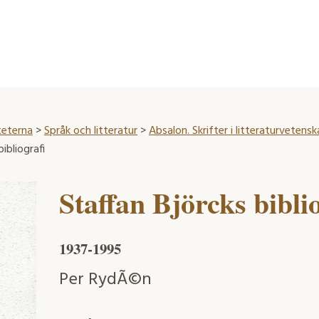
teterna
>
Språk och litteratur
>
Absalon. Skrifter i litteraturvetens
ibliografi
Staffan Björcks bibli
1937-1995
Per RydÃ©n