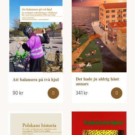
Det hade ju aldrig hänt
Att balansera på två hjul
annars
90
kr
341
kr