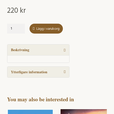
220
kr
Forskarbloggar:
Lägg i varukorg
Vetenskaplig
kommunikation
och
kunskapsproduktion
Beskrivning
i
bloggosfären.
mängd
Ytterligare information
You may also be interested in