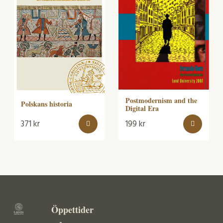
Postmodernism and the
Polskans historia
Digital Era
371
kr
199
kr
Öppettider