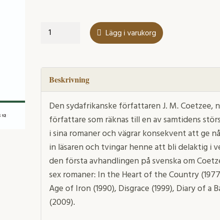
Du
Lägg i varukorg
och
jag
men
inte
Beskrivning
vi
mängd
Den sydafrikanske författaren J. M. Coetzee, 
författare som räknas till en av samtidens störs
i sina romaner och vägrar konsekvent att ge någ
in läsaren och tvingar henne att bli delaktig i 
den första avhandlingen på svenska om Coetzees
sex romaner: In the Heart of the Country (1977)
Age of Iron (1990), Disgrace (1999), Diary of 
(2009).