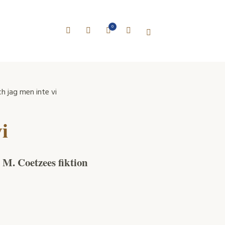
0
h jag men inte vi
i
 M. Coetzees fiktion