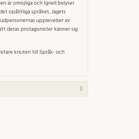
n är omöjliga och Ignell belyser
det opålitliga språket, Jagets
uvudpersonernas upplevelser av
tt deras protagonister känner sig
vetare knuten till Språk- och