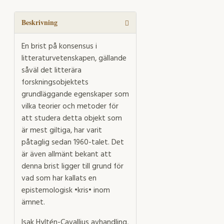
mängd
Beskrivning
En brist på konsensus i
litteraturvetenskapen, gällande
såväl det litterära
forskningsobjektets
grundläggande egenskaper som
vilka teorier och metoder för
att studera detta objekt som
är mest giltiga, har varit
påtaglig sedan 1960-talet. Det
är även allmänt bekant att
denna brist ligger till grund för
vad som har kallats en
epistemologisk •kris• inom
ämnet.
Isak Hyltén-Cavallius avhandling,