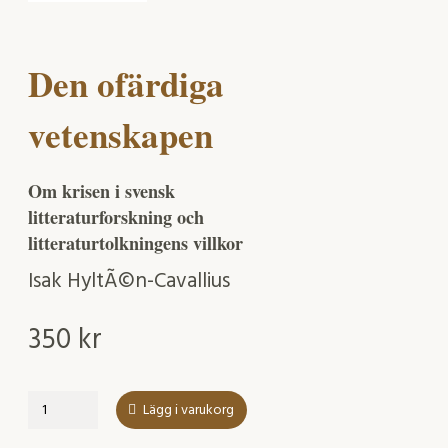
Den ofärdiga
vetenskapen
Om krisen i svensk
litteraturforskning och
litteraturtolkningens villkor
Isak HyltÃ©n-Cavallius
350
kr
Den
Lägg i varukorg
ofärdiga
vetenskapen