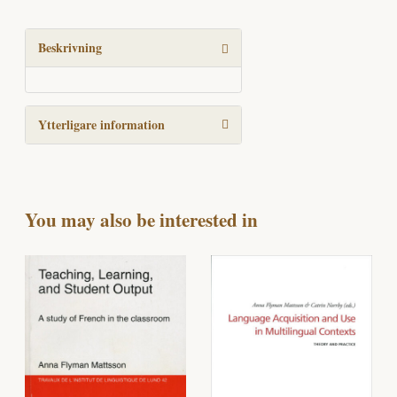
Gestures
from
18
Beskrivning
to
30
Months
Ytterligare information
mängd
You may also be interested in