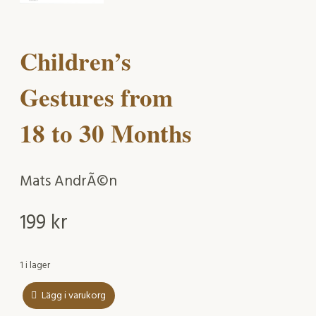
Children’s
Gestures from
18 to 30 Months
Mats AndrÃ©n
199
kr
1 i lager
Lägg i varukorg
Children's