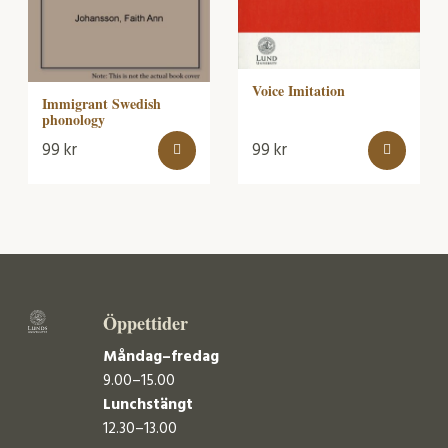
Voice Imitation
Immigrant Swedish
phonology
99
kr
99
kr
Öppettider
Måndag–fredag
9.00–15.00
Lunchstängt
12.30–13.00