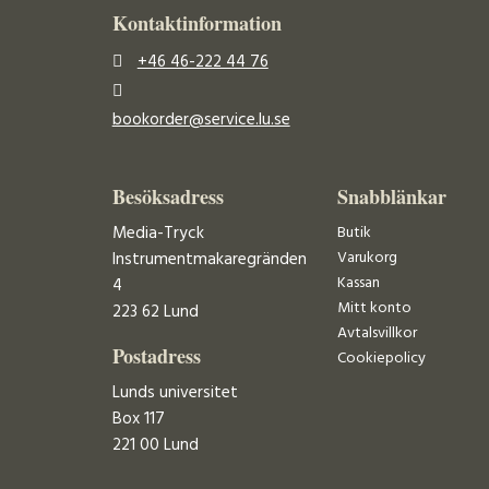
Kontaktinformation
+46 46-222 44 76
bookorder@service.lu.se
Besöksadress
Snabblänkar
Media-Tryck
Butik
Varukorg
Instrumentmakaregränden
Kassan
4
Mitt konto
223 62 Lund
Avtalsvillkor
Postadress
Cookiepolicy
Lunds universitet
Box 117
221 00 Lund