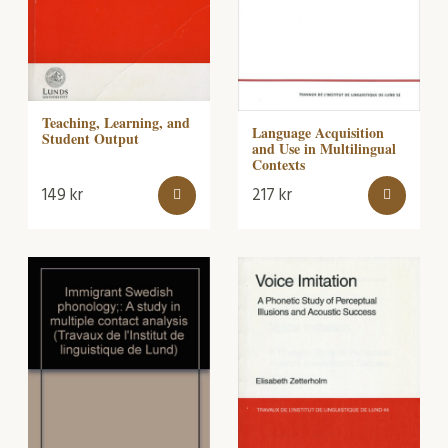
Teaching, Learning, and
Language Acquisition
Student Output
and Use in Multilingual
Contexts
149
kr
217
kr