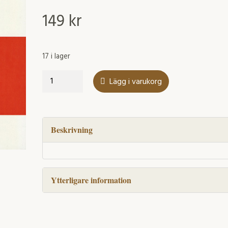
149
kr
17 i lager
Prosodic
Lägg i varukorg
Phrasing
in
Spontaneous
Swedish
Beskrivning
mängd
Ytterligare information