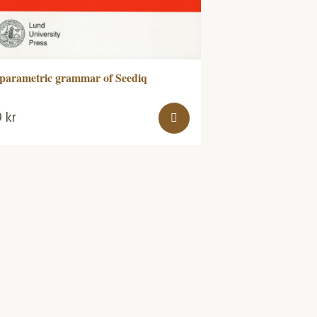
parametric grammar of Seediq
9
kr