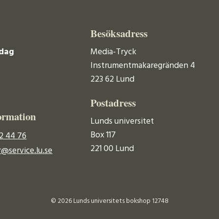
Besöksadress
dag
Media-Tryck
Instrumentmakaregränden 4
223 62 Lund
Postadress
ormation
Lunds universitet
Box 117
2 44 76
221 00 Lund
@service.lu.se
© 2026 Lunds universitets bokshop 12748