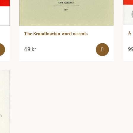
A 
The Scandinavian word accents
49
kr
9