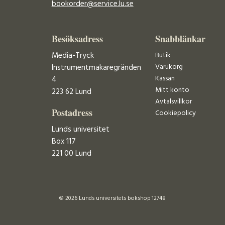
bookorder@service.lu.se
Besöksadress
Snabblänkar
Media-Tryck
Butik
Varukorg
Instrumentmakaregränden
Kassan
4
Mitt konto
223 62 Lund
Avtalsvillkor
Postadress
Cookiepolicy
Lunds universitet
Box 117
221 00 Lund
© 2026 Lunds universitets bokshop 12748