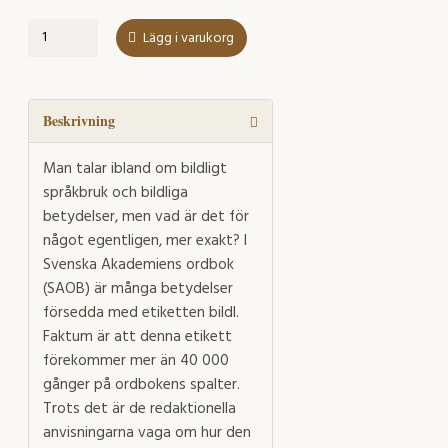
Bildliga
Lägg i varukorg
betydelser
i
SAOB
mängd
Beskrivning
Man talar ibland om bildligt
språkbruk och bildliga
betydelser, men vad är det för
något egentligen, mer exakt? I
Svenska Akademiens ordbok
(SAOB) är många betydelser
försedda med etiketten bildl.
Faktum är att denna etikett
förekommer mer än 40 000
gånger på ordbokens spalter.
Trots det är de redaktionella
anvisningarna vaga om hur den