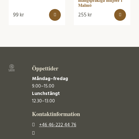
mångspråkiga miljöer i
Malmö
99
kr
255
kr
Öppettider
Måndag–fredag
9.00–15.00
Lunchstängt
12.30–13.00
Kontaktinformation
+46 46-222 44 76