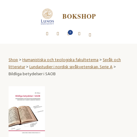
BOKSHOP
0
Shop
>
Humanistiska och teologiska fakulteterna
>
Språk och
litteratur
>
Lundastudier i nordisk språkvetenskap. Serie A
>
Bildliga betydelser i SAOB