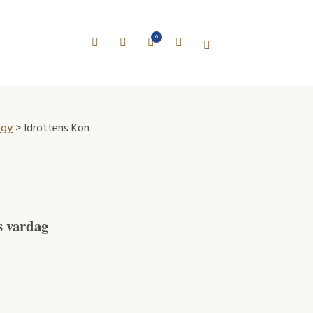
0
ogy
> Idrottens Kön
s vardag