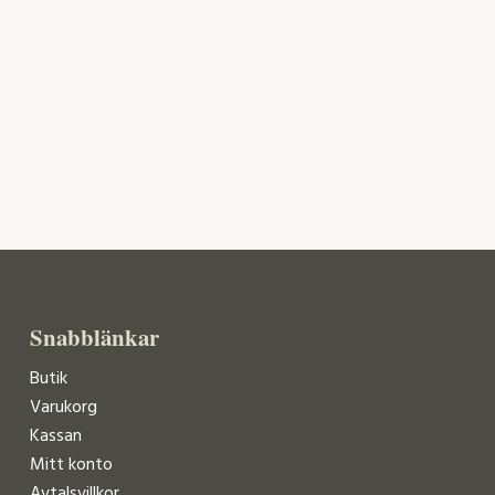
Snabblänkar
Butik
Varukorg
Kassan
Mitt konto
Avtalsvillkor