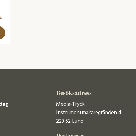
g
Besöksadress
dag
Media-Tryck
Instrumentmakaregränden 4
223 62 Lund
Postadress