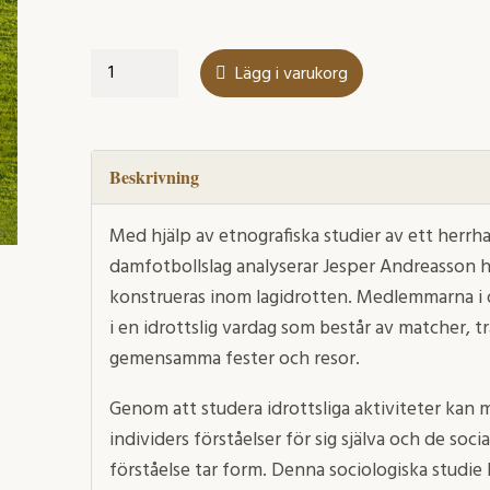
Idrottens
Lägg i varukorg
Kön
mängd
Beskrivning
Med hjälp av etnografiska studier av ett herrh
damfotbollslag analyserar Jesper Andreasson h
konstrueras inom lagidrotten. Medlemmarna i d
i en idrottslig vardag som består av matcher, 
gemensamma fester och resor.
Genom att studera idrottsliga aktiviteter kan
individers förståelser för sig själva och de soci
förståelse tar form. Denna sociologiska studie 