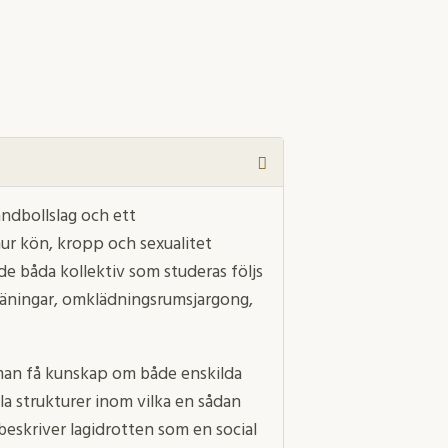
andbollslag och ett
ur kön, kropp och sexualitet
e båda kollektiv som studeras följs
träningar, omklädningsrumsjargong,
 man få kunskap om både enskilda
ala strukturer inom vilka en sådan
beskriver lagidrotten som en social